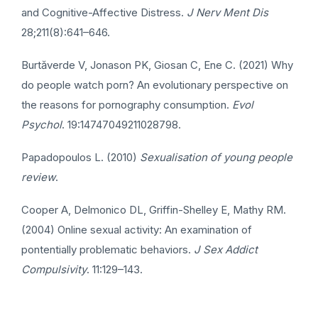
and Cognitive-Affective Distress.
J Nerv Ment Dis
28;211(8):641–646.
Burtăverde V, Jonason PK, Giosan C, Ene C. (2021) Why
do people watch porn? An evolutionary perspective on
the reasons for pornography consumption.
Evol
Psychol
. 19:14747049211028798.
Papadopoulos L. (2010)
Sexualisation of young people
review
.
Cooper A, Delmonico DL, Griffin-Shelley E, Mathy RM.
(2004) Online sexual activity: An examination of
pontentially problematic behaviors.
J Sex Addict
Compulsivity
. 11:129–143.