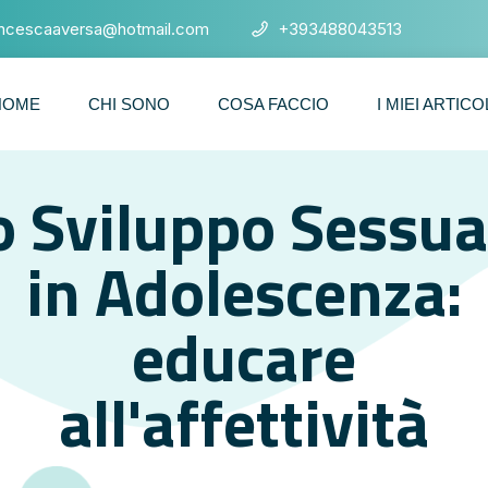
ancescaaversa@hotmail.com
+393488043513
HOME
CHI SONO
COSA FACCIO
I MIEI ARTICO
o Sviluppo Sessua
in Adolescenza:
educare
all'affettività