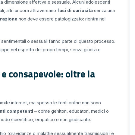
ria dimensione affettiva e sessuale. Alcuni adolescenti
li, altri ancora attraversano
fasi di curiosità
senza una
razione
non deve essere patologizzato: rientra nel
 sentimentali o sessuali fanno parte di questo processo.
 tappe nel rispetto dei propri tempi, senza giudizi o
e consapevole: oltre la
ramite internet, ma spesso le fonti online non sono
enti competenti
– come genitori, educatori, medici o
 modo scientifico, empatico e non giudicante.
schio (gravidanze o malattie sessualmente trasmissibili) è